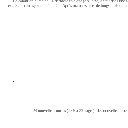
La condition humaine La dernière fois que je suis né, c'était dans une fo
excréteur correspondant à la tête. Après ma naissance, de longs mois durant
24 nouvelles courtes (de 5 à 23 pages), des nouvelles proche