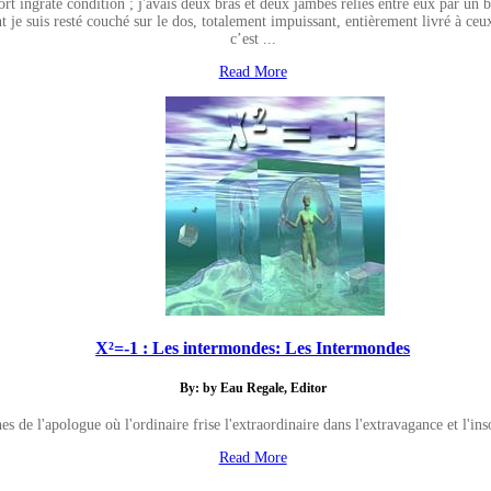
rt ingrate condition ; j'avais deux bras et deux jambes reliés entre eux par un b
 je suis resté couché sur le dos, totalement impuissant, entièrement livré à ceu
c’est ...
Read More
X²=-1 : Les intermondes: Les Intermondes
By: by Eau Regale, Editor
s de l'apologue où l'ordinaire frise l'extraordinaire dans l'extravagance et l'in
Read More