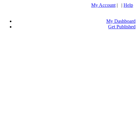
My Account
| |
Help
My Dashboard
Get Published