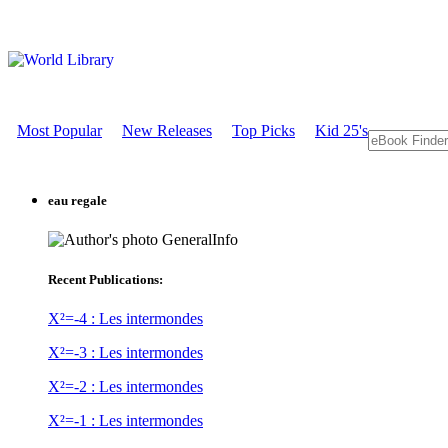
Most Popular
New Releases
Top Picks
Kid 25's
eau regale
GeneralInfo
Recent Publications:
X²=-4 : Les intermondes
X²=-3 : Les intermondes
X²=-2 : Les intermondes
X²=-1 : Les intermondes