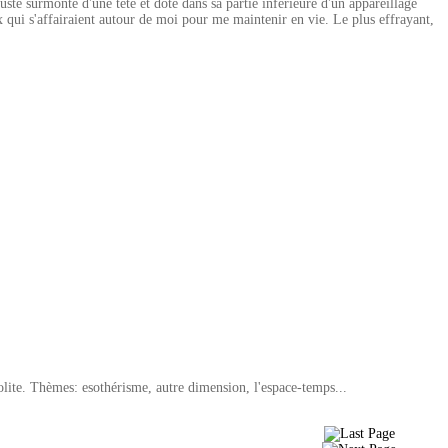
uste surmonté d'une tête et doté dans sa partie inférieure d'un appareillage
x qui s'affairaient autour de moi pour me maintenir en vie. Le plus effrayant,
solite. Thèmes: esothérisme, autre dimension, l'espace-temps...