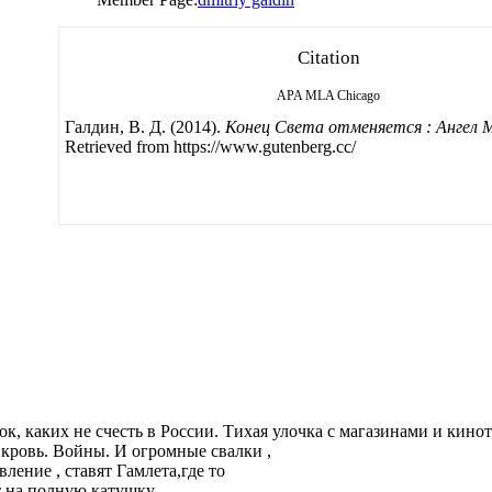
Citation
APA
MLA
Chicago
Галдин, B. Д. (2014).
Конец Света отменяется : Ангел 
Retrieved from https://www.gutenberg.cc/
к, каких не счесть в России. Тихая улочка с магазинами и кинот
я кровь. Войны. И огромные свалки ,
вление , ставят Гамлета,где то
т на полную катушку.