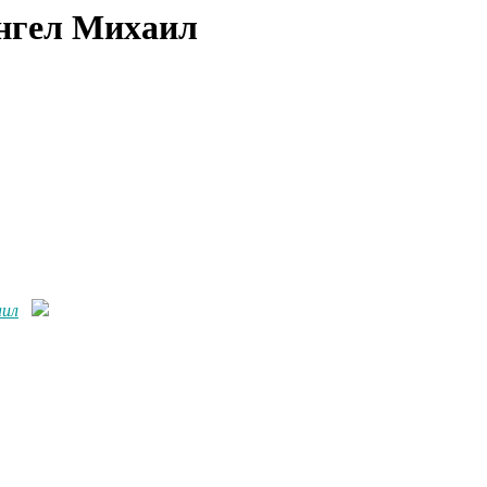
Ангел Михаил
аил