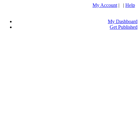
My Account
| |
Help
My Dashboard
Get Published