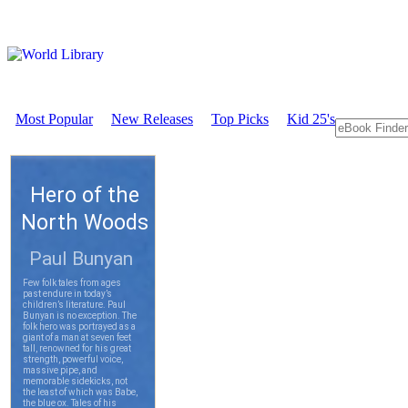
Most Popular
New Releases
Top Picks
Kid 25's