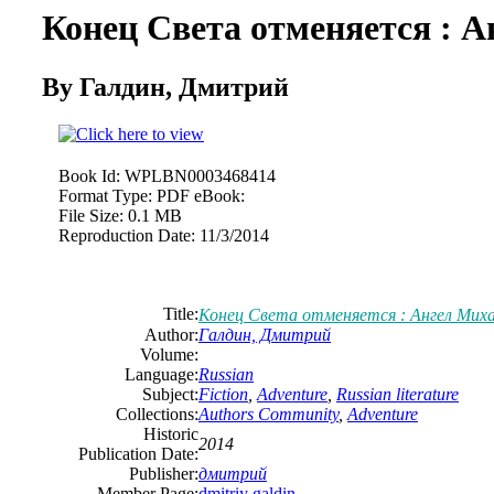
Конец Света отменяется : 
By Галдин, Дмитрий
Book Id:
WPLBN0003468414
Format Type:
PDF eBook:
File Size:
0.1 MB
Reproduction Date:
11/3/2014
Title:
Конец Света отменяется : Ангел Мих
Author:
Галдин, Дмитрий
Volume:
Language:
Russian
Subject:
Fiction
,
Adventure
,
Russian literature
Collections:
Authors Community
,
Adventure
Historic
2014
Publication Date:
Publisher:
дмитрий
Member Page:
dmitriy galdin