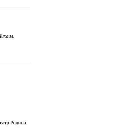
Михаил
.
еатр Родина.