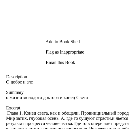
Add to Book Shelf
Flag as Inappropriate
Email this Book
Description
О добре и зле
Summary
о жизни молодого доктора и конец Света
Excerpt
Глава 1. Конец света, как и обещали. Провинциальный городо
Мир затих, глубокая осень. А, где то бушуют страсти,и льетс
результат прогресса человечества. Где то в опере идёт предста
выставка картин, спортивное состязание. Человечество живё