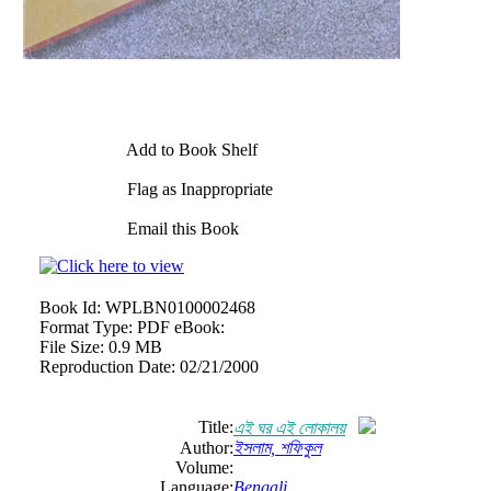
Add to Book Shelf
Flag as Inappropriate
Email this Book
Book Id:
WPLBN0100002468
Format Type:
PDF eBook:
File Size:
0.9 MB
Reproduction Date:
02/21/2000
Title:
এই ঘর এই লোকালয়
Author:
ইসলাম, শফিকুল
Volume:
Language:
Bengali