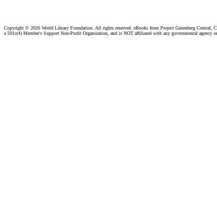
Copyright ©
2026 World Library Foundation. All rights reserved. eBooks from Project Gutenberg Central, Cl
a 501c(4) Member's Support Non-Profit Organization, and is NOT affiliated with any governmental agency o