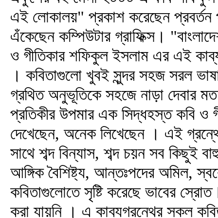
এই লোকালয়" প্রকাশ করেছেন প্রবর্তন প
এঁকেছেন কম্পিউটার গ্রাফিক্স। "বাংলাদে
ও গীতিকার শফিকুল ইসলাম এর এই কাব্য
। কবিতাগুলো খুবই সুন্দর সহজ সরল ভা
গ্রথিত অনুভূতিকে সহজে নাড়া দেবার মত গদ
প্রতিকীর উপমার এক সিদ্ধহস্ত কবি ও
দেখেছেন, অনেক লিখেছেন । এই গ্রন্থে 
সাথে শব্দ বিন্যাস, শব্দ চয়ন সব কিছুই ব
আঙ্গিক বৈশিষ্ট্য, আন্তঃপদের অমিল, স্বর
কবিতাগুলোতে সৃষ্টি করেছে ভাবের স্রো
করা যায়নি । এ কাব্যগ্রন্থের সকল কবি