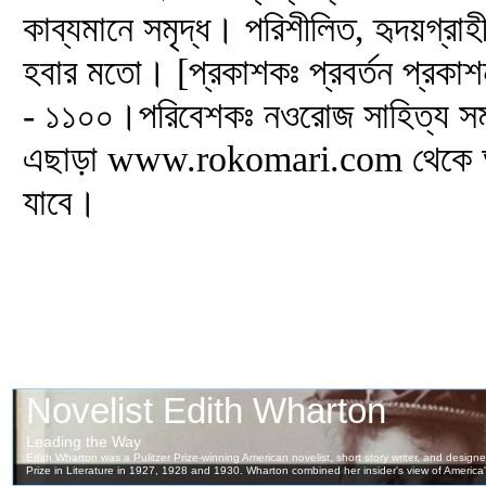
কাব্যমানে সমৃদ্ধ। পরিশীলিত, হৃদয়গ্রা
হবার মতো। [প্রকাশকঃ প্রবর্তন প্রকাশ
- ১১০০।পরিবেশকঃ নওরোজ সাহিত্য সম্
এছাড়া www.rokomari.com থেকে অনল
যাবে।