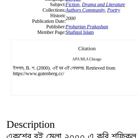
Subject:
Fiction
,
Drama and Literature
Collections:
Authors Community
,
Poetry
Historic
2000
Publication Date:
Publisher:
Probartan Prakashan
Member Page:
Shafiqul Islam
Citation
APA
MLA
Chicago
ইসলাম, B. শ. (2000).
এই ঘর এই লোকালয়
. Retrieved from
https://www.gutenberg.cc/
Description
একুশের বই মেলা ২০০০ এ কবি শফিকুল 