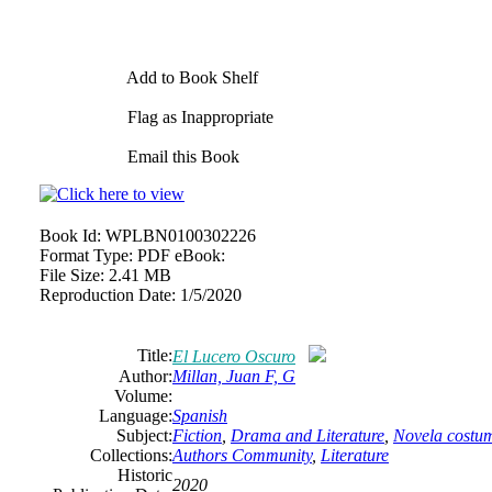
Add to Book Shelf
Flag as Inappropriate
Email this Book
Book Id:
WPLBN0100302226
Format Type:
PDF eBook:
File Size:
2.41 MB
Reproduction Date:
1/5/2020
Title:
El Lucero Oscuro
Author:
Millan, Juan F, G
Volume:
Language:
Spanish
Subject:
Fiction
,
Drama and Literature
,
Novela costum
Collections:
Authors Community
,
Literature
Historic
2020