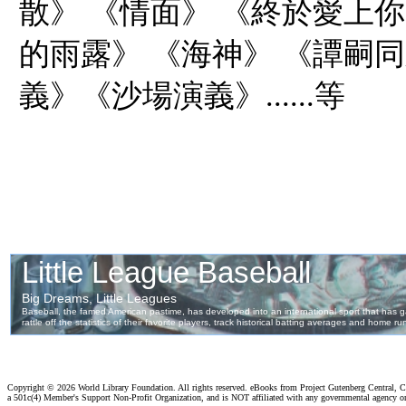
散》 《情面》 《終於愛上你
的雨露》 《海神》 《譚嗣
義》《沙場演義》......等
Copyright ©
2026 World Library Foundation. All rights reserved. eBooks from Project Gutenberg Central, Cl
a 501c(4) Member's Support Non-Profit Organization, and is NOT affiliated with any governmental agency o