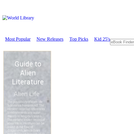
Most Popular
New Releases
Top Picks
Kid 25's