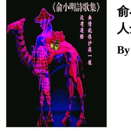
Download
俞
人
By