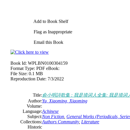
Add to Book Shelf
Flag as Inappropriate
Email this Book
Book Id:
WPLBN0100304159
Format Type:
PDF eBook:
File Size:
0.1 MB
Reproduction Date:
7/3/2022
Title:
俞小明詩歌集 : 我是填词人全集: 我是填词
Author:
Yu, Xiaoming, Xiaoming
Volume:
Language:
Achinese
Subject:
Non Fiction
,
General Works (Periodicals, Series
Collections:
Authors Community
,
Literature
Historic