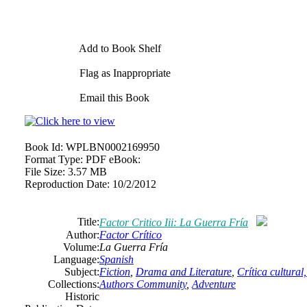
Add to Book Shelf
Flag as Inappropriate
Email this Book
Book Id:
WPLBN0002169950
Format Type:
PDF eBook:
File Size:
3.57 MB
Reproduction Date:
10/2/2012
Title:
Factor Critico Iii: La Guerra Fría
Author:
Factor Crítico
Volume:
La Guerra Fría
Language:
Spanish
Subject:
Fiction
,
Drama and Literature
,
Crítica cultural
Collections:
Authors Community
,
Adventure
Historic