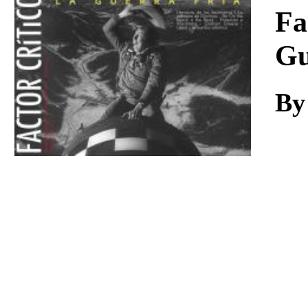
Download
Fa
Gu
By