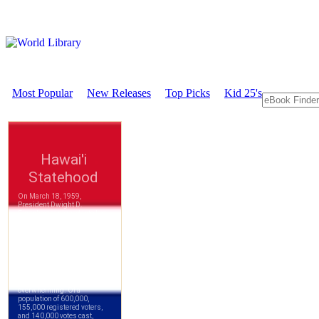
Most Popular
New Releases
Top Picks
Kid 25's