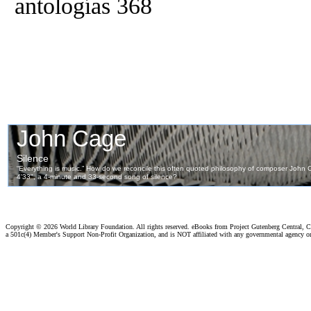
antologías 368
Copyright ©
2026 World Library Foundation. All rights reserved. eBooks from Project Gutenberg Central, Cl
a 501c(4) Member's Support Non-Profit Organization, and is NOT affiliated with any governmental agency o