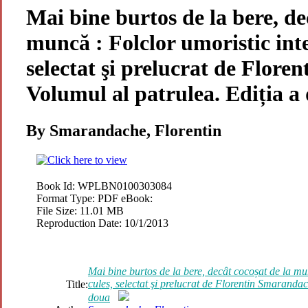
Mai bine burtos de la bere, de
muncă : Folclor umoristic inte
selectat şi prelucrat de Flor
Volumul al patrulea. Ediția a
By Smarandache, Florentin
Book Id:
WPLBN0100303084
Format Type:
PDF eBook:
File Size:
11.01 MB
Reproduction Date:
10/1/2013
Mai bine burtos de la bere, decât cocoșat de la mun
cules, selectat şi prelucrat de Florentin Smarandac
Title:
doua