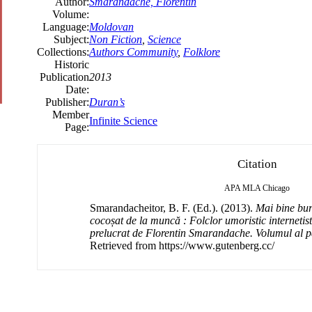
Author:
Smarandache, Florentin
Volume:
Language:
Moldovan
Subject:
Non Fiction
,
Science
Collections:
Authors Community
,
Folklore
Historic
Publication
2013
Date:
Publisher:
Duran’s
Member
Infinite Science
Page:
Citation
APA
MLA
Chicago
Smarandacheitor, B. F. (Ed.). (2013).
Mai bine bur
cocoșat de la muncă : Folclor umoristic internetist 
prelucrat de Florentin Smarandache. Volumul al p
Retrieved from https://www.gutenberg.cc/