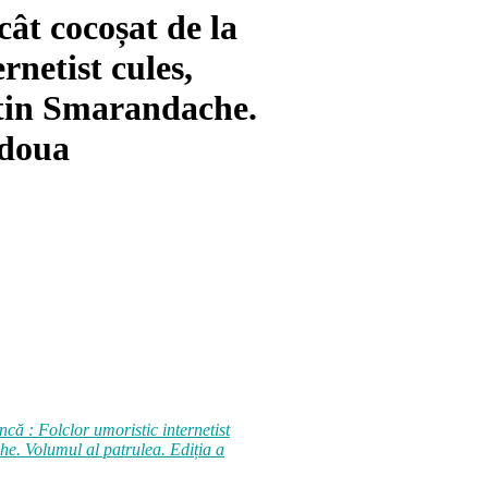
cât cocoșat de la
rnetist cules,
entin Smarandache.
 doua
că : Folclor umoristic internetist
he. Volumul al patrulea. Ediția a