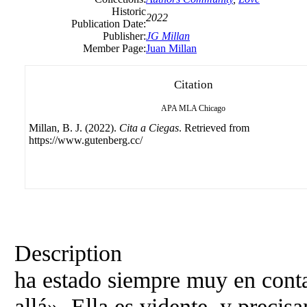
Historic
2022
Publication Date:
Publisher:
JG Millan
Member Page:
Juan Millan
Citation
APA
MLA
Chicago
Millan, B. J. (2022).
Cita a Ciegas
. Retrieved from
https://www.gutenberg.cc/
Description
ha estado siempre muy en conta
allá». Ella es vidente, y precis