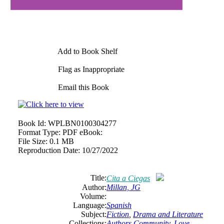
Add to Book Shelf
Flag as Inappropriate
Email this Book
Book Id:
WPLBN0100304277
Format Type:
PDF eBook:
File Size:
0.1 MB
Reproduction Date:
10/27/2022
Title:
Cita a Ciegas
Author:
Millan, JG
Volume:
Language:
Spanish
Subject:
Fiction
,
Drama and Literature
Collections:
Authors Community
,
Love