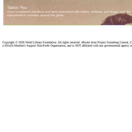
Copyright ©
2026 World Library Foundation. All rights reserved. eBooks from Project Gutenberg Central, Cl
a 501c(4) Member's Support Non-Profit Organization, and is NOT affiliated with any governmental agency o