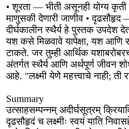
• शूरता — भीती असूनही योग्य कृती कर
माणुसकी देणारी जाणीव • दृढसौहृद 
दीर्घकालीन स्थैर्य हे पुस्तक उपदेश दे
यश कसे मिळवावे यापेक्षा, यश आणि स
टाकते. जर तुम्ही आर्थिक यशाबरोबर
अंतर्गत स्थैर्य आणि अर्थपूर्ण जीवन 
आहे. "लक्ष्मी येणे महत्त्वाचे नाही; ती 
Summary
उत्साहसम्पन्नम् अदीर्घसूत्रम् क्रियावि
दृढसौहृदं च लक्ष्मीः स्वयं याति निवास