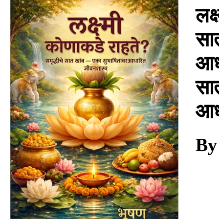
Download
लक्
सा
आधा
सा
आध
By