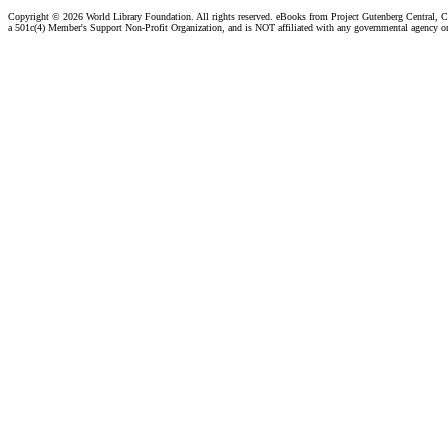
Copyright ©
2026 World Library Foundation. All rights reserved. eBooks from Project Gutenberg Central, Cl
a 501c(4) Member's Support Non-Profit Organization, and is NOT affiliated with any governmental agency o