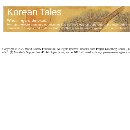
Copyright ©
2026 World Library Foundation. All rights reserved. eBooks from Project Gutenberg Central, Cl
a 501c(4) Member's Support Non-Profit Organization, and is NOT affiliated with any governmental agency o