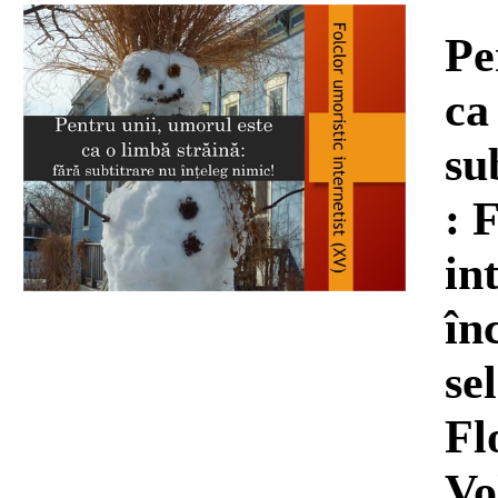
Download
Pe
ca
su
: 
in
în
se
Fl
Vo