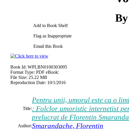
By
Add to Book Shelf
Flag as Inappropriate
Email this Book
Book Id:
WPLBN0100303095
Format Type:
PDF eBook:
File Size:
25.22 MB
Reproduction Date:
10/1/2016
Pentru unii, umorul este ca o lim
: Folclor umoristic internetist pen
Title:
prelucrat de Florentin Smaranda
Smarandache, Florentin
Author: