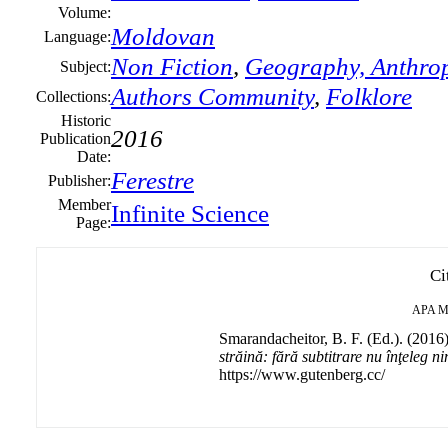
Volume:
Moldovan
Language:
Non Fiction
,
Geography, Anthrop
Subject:
Authors Community
,
Folklore
Collections:
Historic
2016
Publication
Date:
Ferestre
Publisher:
Member
Infinite Science
Page:
Ci
APA
M
Smarandacheitor, B. F. (Ed.). (2016
străină: fără subtitrare nu înţeleg n
https://www.gutenberg.cc/