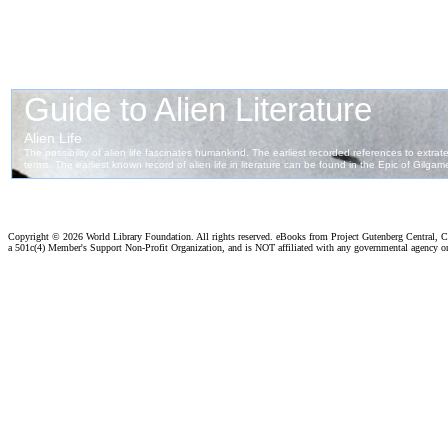
Copyright ©
2026 World Library Foundation. All rights reserved. eBooks from Project Gutenberg Central, Cl
a 501c(4) Member's Support Non-Profit Organization, and is NOT affiliated with any governmental agency o